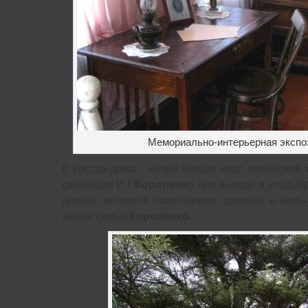
Мемориально-интерьерная экспо
В состав дома – музея входит кедр ливанский,
саженцем И.Г.
Короленко
при въезде в усадьбу
дерево является памятником природы и немы
жизни семьи
Короленко
.