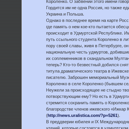
Короленко. О забвении этого имени говор
Гордится им не одна Россия, но также е
Украина и Польша.
Однако в последнее время на карте Росс
где память о нем кое-кто пытается обесц
происходит в Удмуртской Республике. И
путь ссыльного студента Короленко в ли
пору своей славы, живя в Петербурге, о
национальную честь удмуртов, добивши
их соплеменников в скандальном Мултан
теперь? Кто-то безвестный добился снят
титула драматического театра в Ижевске
писателю. Заброшен мемориальный Музей
Короленко в селе Короленко (бывшем се
Неужели за происходящее не стыдно тво
потворствующим ему? Но есть в Удмуртии 
стремится сохранить память о Короленко
благородстве членов ижевского «Ижкар 
(
http://news.uralistica.com/?p=5261
).
В преддверии юбилея и IX Международн
чтений, которые состоятся в удмуртском