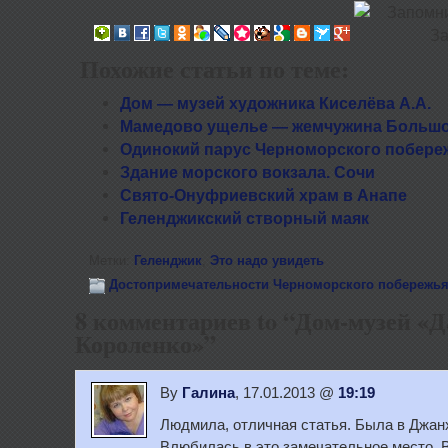
Похожие статьи по теме:
Дом — музей художника Киселёва А.А.
Мамедово ущелье — жемчужина Большо
Одинокий парус Черноморского побере
Здание морского вокзала. Сочи
Свято-Онуфриевский храм в Анапе
Геленджикский створный маяк
Метки:
Геленджик
,
Это надо увидеть
Достопримечательности Черноморского побережья
8 комментариев to “Дом-музей «Д
Короленко»”
By
Галина
, 17.01.2013 @
19:19
Людмила, отличная статья. Была в Джанхо
Влюбилась в это замечательное место. В