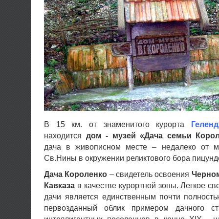
В 15 км. от знаменитого курорта
Геленд
находится
дом - музей «Дача семьи Коро
дача в живописном месте – недалеко от м
Св.Нины в окружении реликтового бора пицундс
Дача Короленко
– свидетель освоения
Черно
Кавказа
в качестве курортной зоны. Легкое св
дачи является единственным почти полност
первозданный облик примером дачного стр