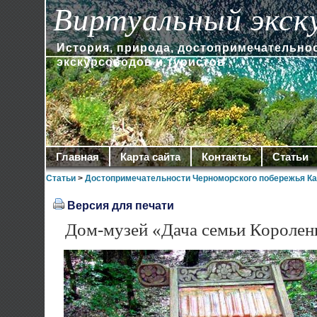
Виртуальный экск
История, природа, достопримечательно
экскурсоводов и туристов
Главная
Карта сайта
Контакты
Статьи
Статьи
>
Достопримечательности Черноморского побережья Ка
Версия для печати
Дом-музей «Дача семьи Королен