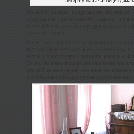
Литературная экспозиция дома-
Большой интерес представляет коллекция 
экземпляров прижизненного издания произ
около 200 книг разных периодов на разных яз
после его смерти.
На 2 этаже расположена мемориальная инте
которая включает «Кабинет», «Столовую» и 
которых представлены предметы мебели и быт
XX вв. Экспозиция передает неповторимую ат
русской интеллигенции того далекого времени 
спокойствии небольшого приморского дачного 