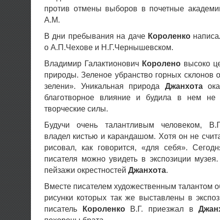
против отмены выборов в почетные академик
А.М.
В дни пребывания на даче
Короленко
написа
о А.П.Чехове и Н.Г.Чернышевском.
Владимир Галактионович
Королено
высоко це
природы. Зеленое убранство горных склонов 
зелени». Уникальная природа
Джанхота
ока
благотворное влияние и будила в нем не 
творческие силы.
Будучи очень талантливым человеком, В.Г
владел кистью и карандашом. Хотя он не счит
рисовал, как говорится, «для себя». Сегод
писателя можно увидеть в экспозиции музея
пейзажи окрестностей
Джанхота
.
Вместе писателем художественным талантом об
рисунки которых так же выставлены в экспо
писатель
Короленко
В.Г. приезжал в
Джан