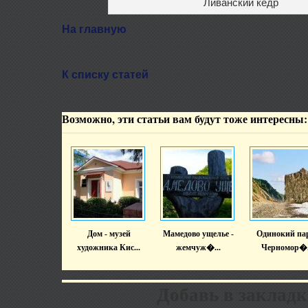
Ливанский кедр
На главную
К списку статей
Возможно, эти статьи вам будут тоже интересны:
Дом - музей
Мамедово ущелье -
Одинокий па
художника Кис...
жемчуж�...
Черномор�.
Добавь в закладк