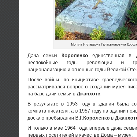
Могила Иллариона Галактионовича Корол
Дача семьи
Короленко
единственная в
неспокойные годы революции и гра
национализацию и огненные годы Великой Оте
После войны, по инициативе краеведческо
рассматривался вопрос о создании музея пи
на базе дачи семьи в
Джанхоте
.
В результате в 1953 году в здании была с
комната писателя, а в 1957 году на здании по
доска о пребывании В.Г.
Короленко
в
Джанхот
И только в мае 1964 года впервые дача семь
первых посетителей в качестве Дома – музея.