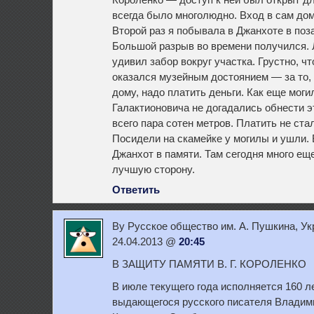
Короленко — доступ к ней был открыт дл
всегда было многолюдно. Вход в сам до
Второй раз я побывала в Джанхоте в поз
Большой разрыв во времени получился. 
удивил забор вокруг участка. Грустно, чт
оказался музейным достоянием — за то, 
дому, надо платить деньги. Как еще мог
Галактионовича не догадались обнести э
всего пара сотен метров. Платить не ста
Посидели на скамейке у могилы и ушли. 
Джанхот в памяти. Там сегодня много ещ
лучшую сторону.
Ответить
By Русское общество им. А. Пушкина, Укр
24.04.2013 @
20:45
В ЗАЩИТУ ПАМЯТИ В. Г. КОРОЛЕНКО
В июле текущего года исполняется 160 л
выдающегося русского писателя Владим