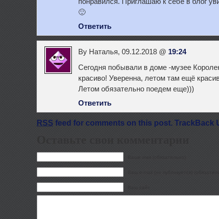
понравился. Приглашаю к себе в блог ув
🙂
Ответить
By Наталья, 09.12.2018 @
19:24
Сегодня побывали в доме -музее Королен
красиво! Уверенна, летом там ещё красив
Летом обязательно поедем еще)))
Ответить
RSS
feed for comments on this post.
TrackBack 
Оставьте свои комментарии
Ваше имя (обязательно)
Ваш e-mail (не публикуется) (обязател
Ваш сайт