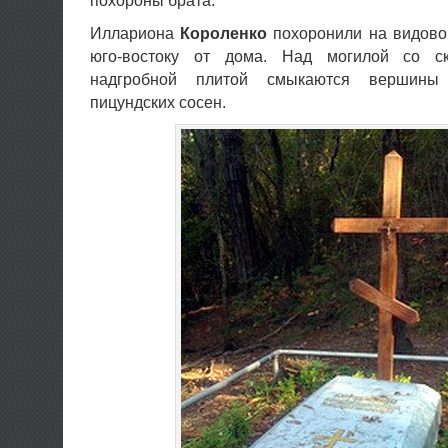
похороны брата.
Иллариона
Короленко
похоронили на видовой
юго-востоку от дома. Над могилой со с
надгробной плитой смыкаются вершины
пицундских сосен.