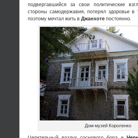
подвергавшийся за свои политические взг
стороны самодержавия, потерял здоровье в 
поэтому мечтал жить в
Джанхоте
постоянно.
Дом-музей Короленко
Целительный воздух соснового бора и
Чер