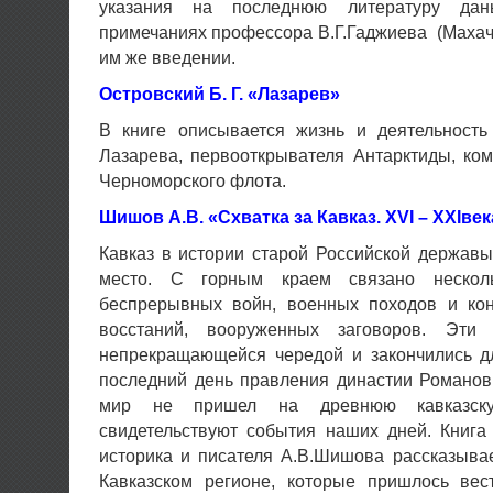
указания на последнюю литературу да
примечаниях профессора В.Г.Гаджиева (Махач
им же введении.
Островский Б. Г. «Лазарев»
В книге описывается жизнь и деятельност
Лазарева, первооткрывателя Антарктиды, ко
Черноморского флота.
Шишов А.В. «Схватка за Кавказ.
XVI – XXIвек
Кавказ в истории старой Российской держав
место. С горным краем связано несколь
беспрерывных войн, военных походов и ко
восстаний, вооруженных заговоров. Эти
непрекращающейся чередой и закончились д
последний день правления династии Романов
мир не пришел на древнюю кавказск
свидетельствуют события наших дней. Книга
историка и писателя А.В.Шишова рассказыва
Кавказском регионе, которые пришлось вес