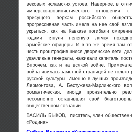
вековых исламских устоев. Наверное, в отл
имперско-шовинистического отношения к
присущего верхам российского обществ
прогрессивная часть имела на нее свой взгл
укрыться, как на Кавказе погибали смиренн
годами тянули нелегкую лямку походно
армейские офицеры. И в то же время там о
честь проштрафившиеся дворянские дети, де
удачливые генералы, наживали капиталы пост
Впрочем, как и на всякой войне. Примечате
война явилась заметной страницей не только р
русской культуры. Именно в лучших произведе
Лермонтова, А. Бестужева-Марлинского во
романтическая, иногда пронзительно реал
несомненно оставившая свой благотворн
общественном сознании.
ВАСИЛЬ БЫКОВ, писатель, член общественн
«Родина»
Соболь Владимир «Кавказская слава»