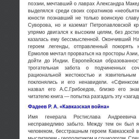
поэзии, мечтавший о лаврах Александра Макед
выделялся среди своих соратников «необъят
юности познавший не только воинскую слав
Суворова, но и каземат Петропавловской кр
упрямо двигался к высоким целям, без дост
казалась ему бессмысленной. Окончивший Н
героем легенды, отправленный покорять н
Ермолов мечтал прорваться на просторы Азии,
дойти до Индии. Европейская образованнос
трогательная забота о подчиненных с
рациональной жестокостью и язвительным
поклонялись и его ненавидели. «Сфинксо
назвал его А.С.Грибоедов, близко его зн
читателю книга — попытка разгадать эту «зага
Фадеев Р. А. «Кавказская война»
Имя генерала Ростислава Андреевича
несправедливо забыто. Между тем он был 
человеком, бесстрашным героем Кавказской
мыслителем - геополитиком и соuиологом. Спец