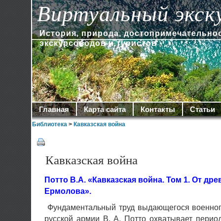
Виртуальный экск
История, природа, достопримечательно
экскурсоводов и туристов
Главная
Карта сайта
Контакты
Статьи
Библиотека
>
Кавказская война
Кавказская война
Потто В.А. «Кавказская война. Том 1. От др
Ермолова».
Фундаментальный труд выдающегося военного
русской армии В. А. Потто охватывает перио