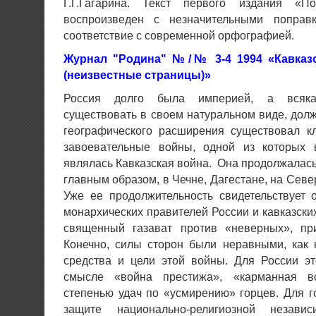
Г.Г.Гагарина. Текст первого издания «По
воспроизведен с незначительными попра
соответствие с современной орфографией.
Журнал "Родина" №/№ 3-4 1994 «Кавказс
(неизвестные страницы)»
Россия долго была империей, а всяка
существовать в своем натуральном виде, дол
географического расширения существовал кл
завоевательные войны, одной из которых 
являлась Кавказская война. Она продолжалась 
главным образом, в Чечне, Дагестане, на Севе
Уже ее продолжительность свидетельствует 
монархических правителей России и кавказски
священный газават против «неверных», пр
Конечно, силы сторон были неравными, как
средства и цели этой войны. Для России э
смысле «война престижа», «карманная в
степенью удач по «усмирению» горцев. Для 
защите национально-религиозной независ