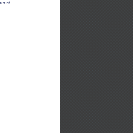
елетий