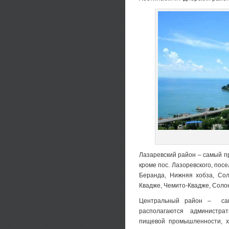
Лазаревский район – самый пр
кроме пос. Лазоревского, пос
Беранда, Нижняя хобза, Сол
Квадже, Чемито-Квадже, Солон
Центральный район – сам
располагаются администра
пищевой промышленности, х