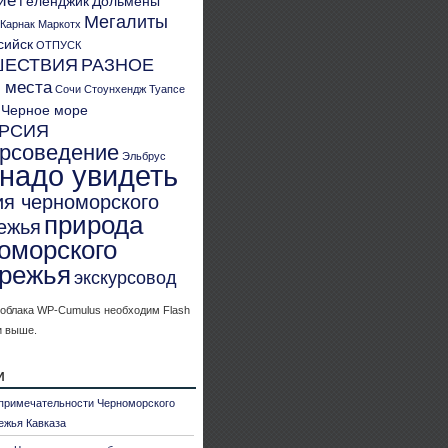
ие
Геленджик
Дольмены
Мегалиты
Карнак
Маркотх
сийск
ОТПУСК
ШЕСТВИЯ
РАЗНОЕ
 места
Сочи
Стоунхендж
Туапсе
Черное море
УРСИЯ
урсоведение
Эльбрус
 надо увидеть
ия черноморского
природа
ежья
оморского
режья
экскурсовод
 облака WP-Cumulus необходим Flash
и выше.
и
примечательности Черноморского
ежья Кавказа