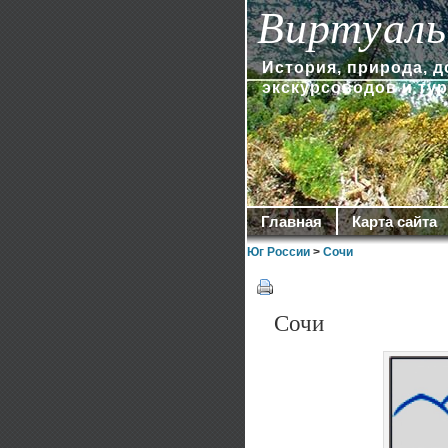
Виртуаль
История, природа, 
экскурсоводов и ту
Главная
Карта сайта
Юг России
>
Сочи
Сочи