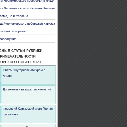
ия Черноморского побережья в лицах
ия Черноморского побережья Кавказа
 теме, но интересно
да Черноморского побережья Кавказа
ествия за горизонт
рсоведение
сные статьи рубрики
римечательности
орского побережья
Свято-Онуфриевский храм в
Анапе
Дольмены - загадка тысячелетий
Феодосий Кавказский и его Горная
пустынька