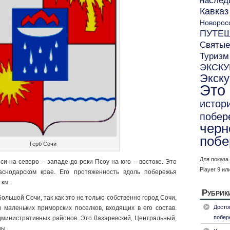
наслед
Кавказ
Новорос
ПУТЕ
Святые
Туризм
ЭКСК
Экск
Это
истор
побер
черн
побе
Герб Сочи
Для показа
и на северо – западе до реки Псоу на юго – востоке. Это
Player 9 ил
снодарском крае. Его протяженность вдоль побережья
 км.
Рубрик
ольшой Сочи, так как это не только собственно город Сочи,
Досто
 маленьких приморских поселков, входящих в его состав.
побер
дминистративных районов. Это Лазаревский, Центральный,
ны.