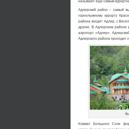
называют еще самым курортн
Адлерский район – самый вы
горнолыжному курорту Красн
района входят Адлер, с.Весел
другие. В Адлерском районе
аэропорт «Адлер». Адлерски
Адлерского района проходит г
Вы
Климат Большого Сочи фор