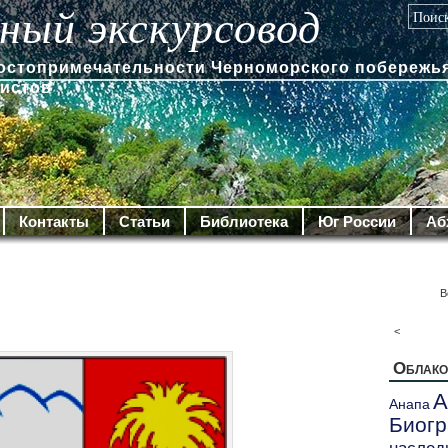
ный экскурсовод
достопримечательности Черноморского побережья
ристов
Контакты
Статьи
Библиотека
Юг России
Аб
В
<
Облако
А
Анапа
Биог