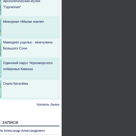
Археологический музей
"Горгиппия"
Мемориал «Малая земля»
Мамедово ущелье - жемчужина
Большого Сочи
Одинокий парус Черноморского
побережья Кавказа
Скала Киселёва
Читать далее
 записи
ёв Александр Александрович