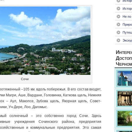
Истор
Истор
Не по
Приро
Путеш
Экску
Интере
Достоп
Черном
Сочи
отяженный –105 км. вдоль побережья. В его состав входят,
елки Магри, Аше, Вардане, Головинка, Каткова щель, Нижняя
ох – Аул, Макопсе, Зубова щель, Якорная щель, Совет-
ики, Уч-Дере, Лоо, Дагомыс.
ый солнечный – это собственно город Сочи. Здесь
тивные учреждения Сочинского района, предприятия
озяйственные и коммунальные предприятия. Это самая