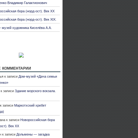
енко Владимир Галактионович
оссийская бора (норд-ост). Век XX
оссийская бора (норд-ост). Век XIX.
 музей художника Киселёва А.А.
 комментарии
ья
к записи
Дом-музей «Дача семьи
енко»
к записи
Здание морского вокзала.
к записи
Маркотхский хребет
да)
ана
к записи
Новороссийская бора
ост). Век XX
н
к записи
Дольмены — загадка