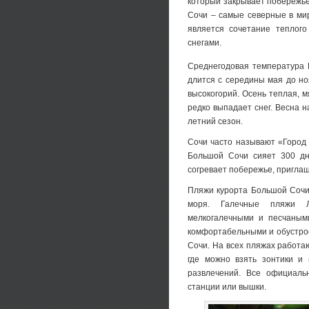
который закрывает побережье
Сочи – самые северные в ми
является сочетание теплог
снегами.
Среднегодовая температура 
длится с середины мая до н
высокогорий. Осень теплая, м
редко выпадает снег. Весна н
летний сезон.
Сочи часто называют «Город 
Большой Сочи сияет 300 дне
согревает побережье, приглаш
Пляжи курорта Большой Сочи
моря. Галечные пляжи Л
мелкогалечными и песчаным
комфортабельными и обустро
Сочи. На всех пляжах работа
где можно взять зонтики и 
развлечений. Все официаль
станции или вышки.