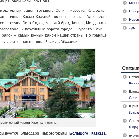
ым районом Большого Сочи.
Корол
сокогорный район Большого Сочи – известен благодаря
Новор
ая поляна. Кроме Красной поляны в состав Адлерского
Новор
ое, поселки Эсто-Садок, Казачий брод, Кепша, Молдовка и
Дом —
 расположены воздушные ворота города – курорта Сочи -
й район – самый южный район нашей страны. По границе
осударственная граница России с Абхазией.
Свежие
Натал
Корол
Елена
Сочи
Юрий
(Вара
Светл
сокогорный курорт Красная поляна
(норд-
мируется благодаря высокогорьям
Большого Кавказа
,
нурла