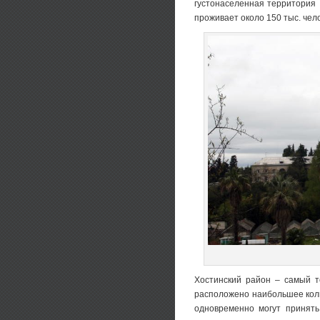
густонаселенная территория 
проживает около 150 тыс. чело
Хостинский район – самый т
расположено наибольшее коли
одновременно могут принять