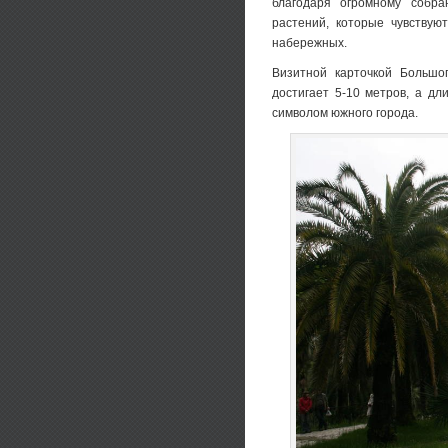
благодаря огромному собра
растений, которые чувствую
набережных.
Визитной карточкой Большо
достигает 5-10 метров, а дл
символом южного города.