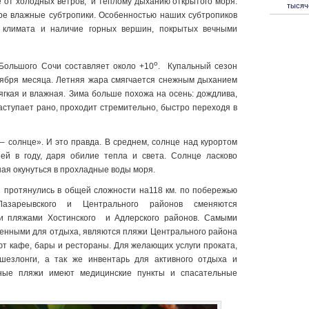
 от холодных ветров, и теплому дыханию открытого моря.
тысяч
ре влажные субтропики. Особенностью наших субтропиков
о климата и наличие горных вершин, покрытых вечными
о
Большого Сочи составляет около +10
.
Купальный сезон
оября месяца. Летняя жара смягчается снежным дыханием
ягкая и влажная. Зима больше похожа на осень: дождлива,
аступает рано, проходит стремительно, быстро переходя в
– солнце». И это правда. В среднем, солнце над курортом
й в году, даря обилие тепла и света. Солнце ласково
ая окунуться в прохладные воды моря.
 протянулись в общей сложности на118 км. по побережью
азареывского и Центрального районов сменяются
и пляжами Хостинского и Адлерского районов. Самыми
енными для отдыха, являются пляжи Центрального района
ют кафе, бары и рестораны. Для желающих услуги проката,
шезлонги, а так же инвентарь для активного отдыха и
ные пляжи имеют медицинские пункты и спасательные