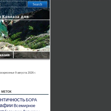
 Кавказа для
хазия
оскресенье 9 августа 2026 г.
 меток
нтичность
БОРА
рафии
Всемирное