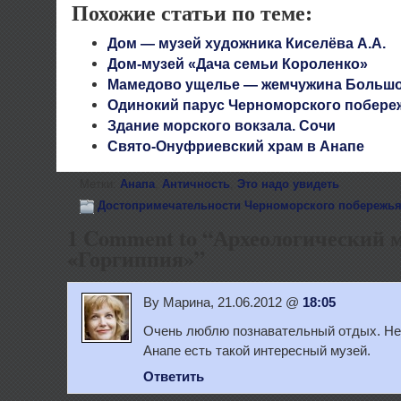
Похожие статьи по теме:
Дом — музей художника Киселёва А.А.
Дом-музей «Дача семьи Короленко»
Мамедово ущелье — жемчужина Большо
Одинокий парус Черноморского побере
Здание морского вокзала. Сочи
Свято-Онуфриевский храм в Анапе
Метки:
Анапа
,
Античность
,
Это надо увидеть
Достопримечательности Черноморского побережья
1 Comment to “Археологический 
«Горгиппия»”
By Марина, 21.06.2012 @
18:05
Очень люблю познавательный отдых. Не 
Анапе есть такой интересный музей.
Ответить