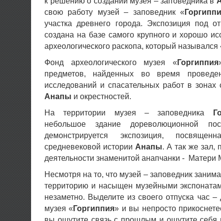
к решению о создании музея – заповедника в
свою работу музей – заповедник «
Горгипп
участка древнего города. Экспозиция под 
создана на базе самого крупного и хорошо ис
археологического раскопа, который назывался 
Фонд археологического музея «
Горгиппия
предметов, найденных во время проведен
исследований и спасательных работ в зонах 
Анапы
и окрестностей.
На территории музея – заповедника
Г
небольшое здание дореволюционной пос
демонстрируется экспозиция, посвяще
средневековой истории
Анапы
. А так же зал
деятельности знаменитой анапчанки - Матери 
Несмотря на то, что музей – заповедник заним
территорию и насыщен музейными экспонатам
незаметно. Выделите из своего отпуска час –
музея «
Горгиппия
» и вы непросто прикоснете
вы ощутите связь с прошлым и ощутите себя