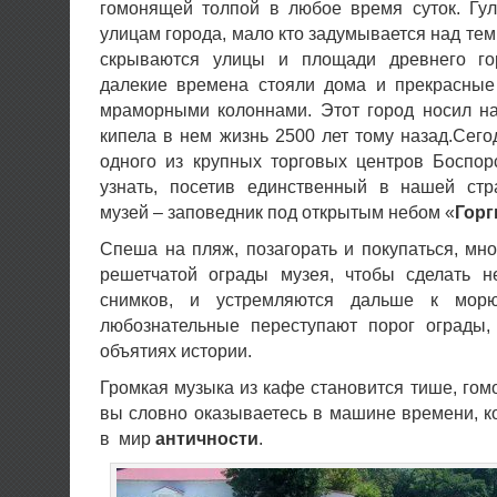
гомонящей толпой в любое время суток. Гу
улицам города, мало кто задумывается над тем,
скрываются улицы и площади древнего го
далекие времена стояли дома и прекрасны
мраморными колоннами. Этот город носил н
кипела в нем жизнь 2500 лет тому назад.
Сего
одного из крупных торговых центров Боспор
узнать, посетив единственный в нашей стр
музей – заповедник под открытым небом «
Горг
Спеша на пляж, позагорать и покупаться, мн
решетчатой ограды музея, чтобы сделать н
снимков, и устремляются дальше к мор
любознательные переступают порог ограды,
объятиях истории.
Громкая музыка из кафе становится тише, гомо
вы словно оказываетесь в машине времени, к
в мир
античности
.