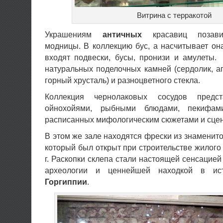
Витрина с терракотой
Украшениям
античных
красавиц позави
модницы. В коллекцию бус, а насчитывает он
входят подвески, бусы, пронизи и амулеты.
натуральных поделочных камней (сердолик, ага
горный хрусталь) и разноцветного стекла.
Коллекция чернолаковых сосудов предст
ойнохойями, рыбными блюдами, пекифами
расписанных мифологическим сюжетами и сце
В этом же зале находятся фрески из знаменито
который был открыт при строительстве жилого
г. Раскопки склепа стали настоящей сенсацие
археологии и ценнейшей находкой в ист
Горгиппии
.