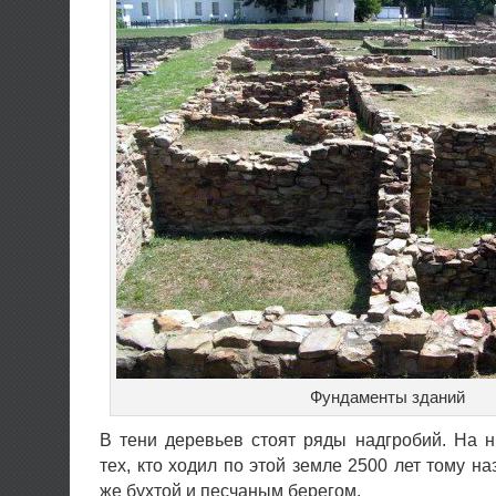
Фундаменты зданий
В тени деревьев стоят ряды надгробий. На 
тех, кто ходил по этой земле 2500 лет тому н
же бухтой и песчаным берегом.