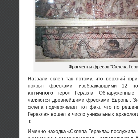
Фрагменты фресок "Склепа Гера
Назвали склеп так потому, что верхний фри
покрыт фресками, изображавшими 12 под
античного
героя Геракла. Обнаруженны
являются древнейшими фресками Европы. Зн
склепа подчеркивает тот факт, что по ре
Геракла» вошел в число уникальных археолог
г.
Именно находка «Склепа Геракла» послужила 