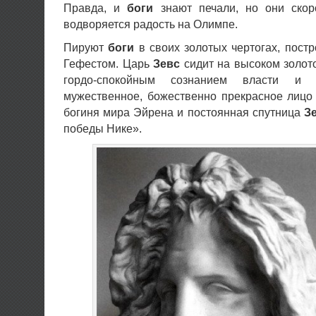
Правда, и
боги
знают печали, но они скор
водворяется радость на Олимпе.
Пируют
боги
в своих золотых чертогах, пос
Гефестом. Царь
Зевс
сидит на высоком золот
гордо-спокойным сознанием власти и 
мужественное, божественно прекрасное лиц
богиня мира Эйрена и постоянная спутница
З
победы Нике».