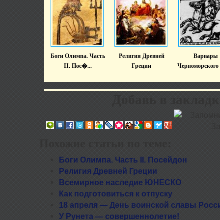
Боги Олимпа. Часть
Религия Древней
Варвары
II. Пос�...
Греции
Черноморского 
Добавь в закладк
Похожие статьи по теме:
Боги Олимпа. Часть II. Посейдон
Религия Древней Греции
Всемирное наследие ЮНЕСКО
Как подготовиться к отпуску
18 апреля — День воинской славы Росс
У Рунета — совершеннолетие!