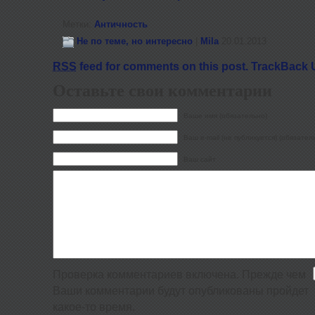
Метки:
Античность
Не по теме, но интересно
|
Mila
20.01.2013
RSS
feed for comments on this post.
TrackBack 
Оставьте свои комментарии
Ваше имя (обязательно)
Ваш e-mail (не публикуется) (обязател
Ваш сайт
Проверка комментариев включена. Прежде чем
Ваши комментарии будут опубликованы пройдет
какое-то время.