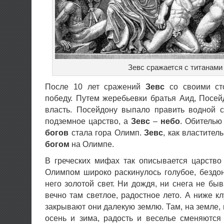
Зевс сражается с титанами
После 10 лет сражений
Зевс
со своими ст
победу. Путем жеребьевки братья Аид, Посе
власть. Посейдону выпало править водной с
подземное царство, а
Зевс
–
небо
. Обителью
богов
стала гора Олимп.
Зевс
, как властител
богом
на Олимпе.
В греческих мифах так описывается царств
Олимпом широко раскинулось голубое, бездон
него золотой свет. Ни дождя, ни снега не бы
вечно там светлое, радостное лето. А ниже кл
закрывают они далекую землю. Там, на земле, 
осень и зима, радость и веселье сменяются