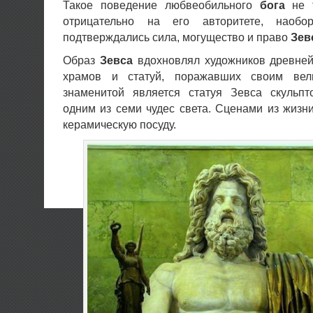
Такое поведение любвеобильного
бога
не т
отрицательно на его авторитете, наобо
подтверждались сила, могущество и право
Зев
Образ
Зевса
вдохновлял художников древней
храмов и статуй, поражавших своим ве
знаменитой является статуя Зевса скульп
одним из семи чудес света. Сценами из жиз
керамическую посуду.