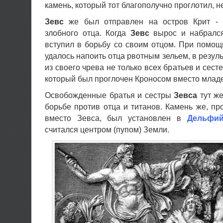
камень, который тот благополучно проглотил, 
Зевс
же был отправлен на остров Крит - 
злобного отца. Когда
Зевс
вырос и набрался
вступил в борьбу со своим отцом. При помо
удалось напоить отца рвотным зельем, в резул
из своего чрева не только всех братьев и сест
который был проглочен Кроносом вместо млад
Освобожденные братья и сестры
Зевса
тут же
борьбе против отца и титанов. Камень же, п
вместо Зевса, был установлен в
Дельфий
считался центром (пупом) Земли.