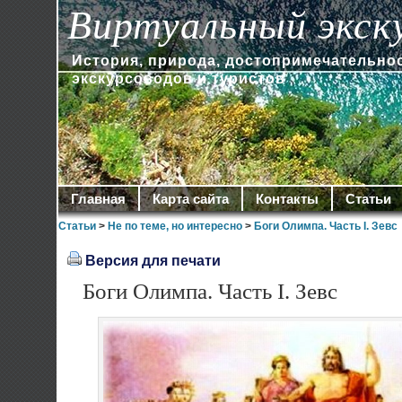
Виртуальный экск
История, природа, достопримечательно
экскурсоводов и туристов
Главная
Карта сайта
Контакты
Статьи
Статьи
>
Не по теме, но интересно
>
Боги Олимпа. Часть I. Зевс
Версия для печати
Боги Олимпа. Часть I. Зевс