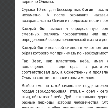
вершине Олимпа.
Однако 10 лет для бессмертных
богов
– жалки
незаметно. А после окончания наказан
возвращался на Олимп и продолжал вести пре
Каждый
бог
выполнял определенную рол
смертных, являясь покровителем или яв
определенной сферы человеческой жизни и дея
Каждый
бог
имел свой символ в животном или
образ которого мог принимать по необходимост
Так
Зевс
, как властитель неба, имел с
воплощение в виде орла, в растит
соответствовал дуб, а божественным проявл
Олимпа соответствовали гром и молния.
Выбор именно такой символики неудивителе
гордая свободолюбивая птица – орел и сего
птиц, обитателей неба. Дуб – сакральное дере
разные периоды истории человечества. Эт
долгожитель, стойко противостоящее удара