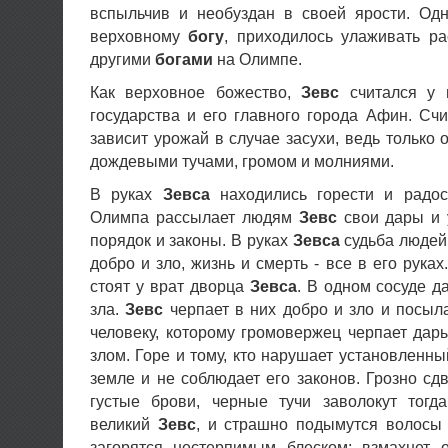
вспыльчив и необуздан в своей ярости. Одн
верховному
богу
, приходилось улаживать р
другими
богами
на Олимпе.
Как верховное божество,
Зевс
считался у г
государства и его главного города Афин. Счи
зависит урожай в случае засухи, ведь только 
дождевыми тучами, громом и молниями.
В руках
Зевса
находились горести и радос
Олимпа рассылает людям
Зевс
свои дары и 
порядок и законы. В руках
Зевса
судьба людей;
добро и зло, жизнь и смерть - все в его рука
стоят у врат дворца
Зевса
. В одном сосуде д
зла.
Зевс
черпает в них добро и зло и посыл
человеку, которому громовержец черпает дары
злом. Горе и тому, кто нарушает установленн
земле и не соблюдает его законов. Грозно сд
густые брови, черные тучи заволокут тогда
великий
Зевс
, и страшно подымутся волосы 
загорятся нестерпимым блеском; взмахнет 