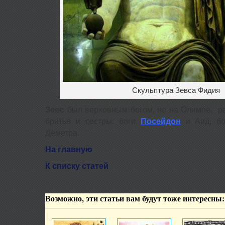
Скульптура Зевса Фидия
Зевс
был верховным богом, но на Олимпе, р
братья и сестры: боги
Посейдон
и Аид, бо
Деметра.
На главную
К списку статей
Возможно, эти статьи вам будут тоже интересны: