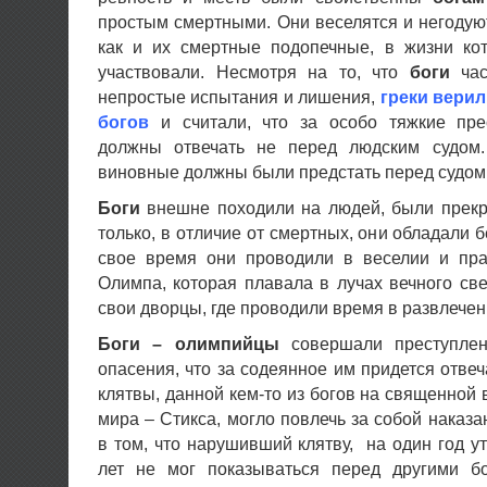
простым смертными. Они веселятся и негодуют,
как и их смертные подопечные, в жизни ко
участвовали.
Несмотря на то, что
боги
час
непростые испытания и лишения,
греки вери
богов
и считали, что за особо тяжкие пре
должны отвечать не перед людским судом
виновные должны были предстать перед судо
Боги
внешне походили на людей, были прекр
только, в отличие от смертных, они обладали 
свое время они проводили в веселии и пр
Олимпа, которая плавала в лучах вечного све
свои дворцы, где проводили время в развлечен
Боги – олимпийцы
совершали преступлен
опасения, что за содеянное им придется отве
клятвы, данной кем-то из богов на священной 
мира – Стикса, могло повлечь за собой наказа
в том, что нарушивший клятву, на один год у
лет не мог показываться перед другими б