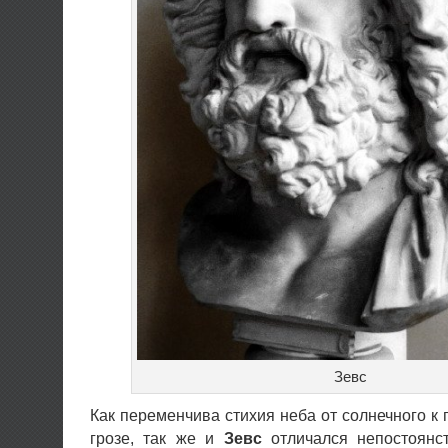
Зевс
Как переменчива стихия неба от солнечного к 
грозе, так же и
Зевс
отличался непостоянс