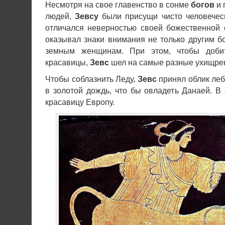
Несмотря на свое главенство в сонме
богов
и 
людей,
Зевсу
были присущи чисто человечес
отличался неверностью своей божественной 
оказывал знаки внимания не только другим б
земным женщинам. При этом, чтобы доби
красавицы,
Зевс
шел на самые разные ухищре
Чтобы соблазнить Леду,
Зевс
принял облик ле
в золотой дождь, что бы овладеть Данаей. В
красавицу Европу.