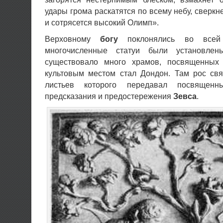
удары грома раскатятся по всему небу, сверкн
и сотрясется высокий Олимп».
Верховному
богу
поклонялись во вс
многочисленные статуи были установлен
существовало много храмов, посвященны
культовым местом стал Дондон. Там рос св
листьев которого передавал посвящен
предсказания и предостережения
Зевса
.