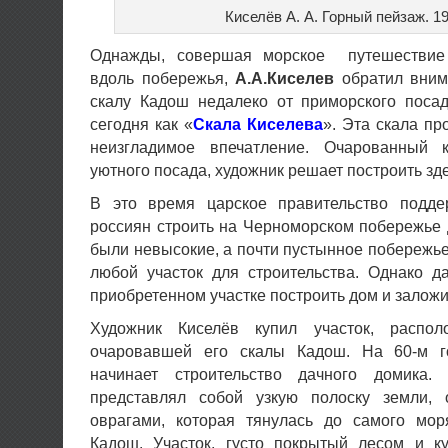
Киселёв А. А. Горный пейзаж. 190
Однажды, совершая морское путешестви
вдоль побережья,
А.А.Киселев
обратил вним
скалу Кадош недалеко от приморского посад
сегодня как «
Скала Киселева
». Эта скала пр
неизгладимое впечатление. Очарованный к
уютного посада, художник решает построить зде
В это время царское правительство подде
россиян строить на Черноморском побережье
были невысокие, а почти пустынное побережь
любой участок для строительства. Однако д
приобретенном участке построить дом и заложи
Художник Киселёв купил участок, распо
очаровавшей его скалы Кадош. На 60-м г
начинает строительство дачного домика.
представлял собой узкую полоску земли, 
оврагами, которая тянулась до самого мор
Кадош. Участок, густо покрытый лесом и 