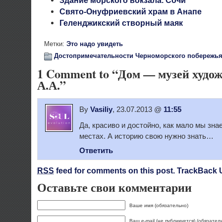
Здание морского вокзала. Сочи
Свято-Онуфриевский храм в Анапе
Геленджикский створный маяк
Метки:
Это надо увидеть
Достопримечательности Черноморского побережья
1 Comment to “Дом — музей худо
А.А.”
By
Vasiliy
, 23.07.2013 @
11:55
Да, красиво и достойно, как мало мы зна
местах. А историю свою нужно знать…
Ответить
RSS
feed for comments on this post.
TrackBack 
Оставьте свои комментарии
Ваше имя (обязательно)
Ваш e-mail (не публикуется) (обязател