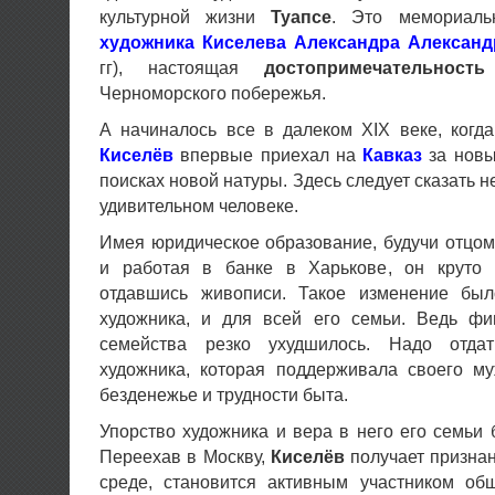
культурной жизни
Туапсе
. Это мемориал
художника Киселева Александра Александ
гг), настоящая
достопримечательность
Черноморского побережья.
А начиналось все в далеком XIX веке, когда
Киселёв
впервые приехал на
Кавказ
за новы
поисках новой натуры. Здесь следует сказать н
удивительном человеке.
Имея юридическое образование, будучи отцо
и работая в банке в Харькове, он круто 
отдавшись живописи. Такое изменение бы
художника, и для всей его семьи. Ведь ф
семейства резко ухудшилось. Надо отда
художника, которая поддерживала своего му
безденежье и трудности быта.
Упорство художника и вера в него его семьи
Переехав в Москву,
Киселёв
получает призна
среде, становится активным участником об