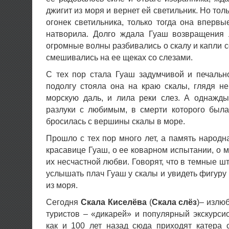
джигит из моря и вернет ей светильник. Но толь
огонек светильника, только тогда она впервы
натворила. Долго ждала Гуаш возвращения 
огромные волны разбивались о скалу и капли 
смешивались на ее щеках со слезами.
С тех пор стала Гуаш задумчивой и печальн
подолгу стояла она на краю скалы, глядя н
морскую даль, и лила реки слез. А однажд
разлуки с любимым, в смерти которого была
бросилась с вершины скалы в море.
Прошло с тех пор много лет, а память народн
красавице Гуаш, о ее коварном испытании, о м
их несчастной любви. Говорят, что в темные 
услышать плач Гуаш у скалы и увидеть фигуру
из моря.
Сегодня
Скала Киселёва
(
Скала слёз
)– излю
туристов – «дикарей» и популярный экскурсио
как и 100 лет назад сюда приходят катера 