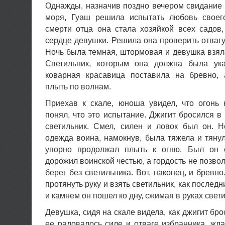
Однажды, назначив поздно вечером свидание
моря, Гуаш решила испытать любовь своег
смерти отца она стала хозяйкой всех садов
сердце девушки. Решила она проверить отвагу
Ночь была темная, штормовая и девушка взяла
Светильник, которым она должна была ука
коварная красавица поставила на бревно,
плыть по волнам.
Приехав к скале, юноша увидел, что огонь 
понял, что это испытание. Джигит бросился в 
светильник. Смел, силен и ловок был он. 
одежда воина, намокнув, была тяжела и тяну
упорно продолжал плыть к огню. Был он
дорожил воинской честью, а гордость не позво
берег без светильника. Вот, наконец, и бревно
протянуть руку и взять светильник, как последн
и камнем он пошел ко дну, сжимая в руках свет
Девушка, сидя на скале видела, как джигит бр
ее радовалось силе и отваге избранника, жда