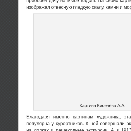
приобрел дачу на мысе Кадош. На своих карт
изображал отвесную гладкую скалу, камни и мо
Картина Киселёва А.А.
Благодаря именно картинам художника, эт
популярна у курортников. К ней совершали э
на лодках и пешеходные экскурсии. А в 191