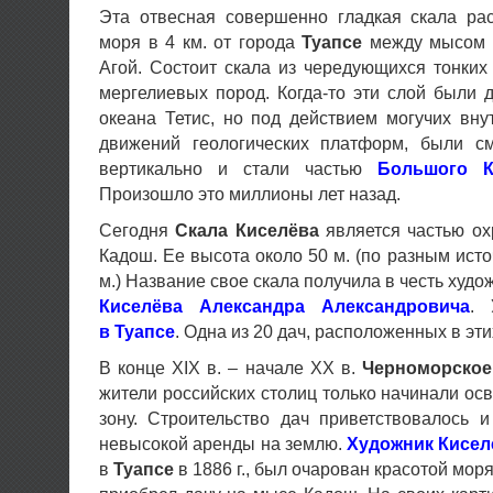
Эта отвесная совершенно гладкая скала ра
моря в 4 км. от города
Туапсе
между мысом К
Агой. Состоит скала из чередующихся тонких
мергелиевых пород. Когда-то эти слой были 
океана Тетис, но под действием могучих вн
движений геологических платформ, были с
вертикально и стали частью
Большого К
Произошло это миллионы лет назад.
Сегодня
Скала Киселёва
является частью ох
Кадош. Ее высота около 50 м. (по разным исто
м.) Название свое скала получила в честь худ
Киселёва Александра Александровича
.
в Туапсе
. Одна из 20 дач, расположенных в эти
В конце XIX в. – начале XX в.
Черноморское
жители российских столиц только начинали осв
зону. Строительство дач приветствовалось 
невысокой аренды на землю.
Художник Кисел
в
Туапсе
в 1886 г., был очарован красотой мор