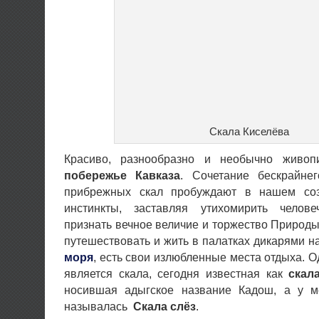
Скала Киселёва
Красиво, разнообразно и необычно живо
побережье Кавказа
. Сочетание бескрайне
прибрежных скал пробуждают в нашем со
инстинкты, заставляя утихомирить челов
признать вечное величие и торжество Природы
путешествовать и жить в палатках дикарями 
моря
, есть свои излюбленные места отдыха. О
является скала, сегодня известная как
скал
носившая адыгское название Кадош, а у м
называлась
Скала слёз
.