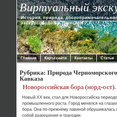
Виртуальный экск
История, природа, достопримечательно
экскурсоводов и туристов
Главная
Карта сайта
Контакты
Статьи
Рубрика: Природа Черноморского
Кавказа
Новороссийская бора (норд-ост)
Новый XX век, стал для Новороссийска период
промышленного роста. Город менялся на глазах
бора. Она по-прежнему лавиной обрушивалась н
собой разрушения и трагедии.