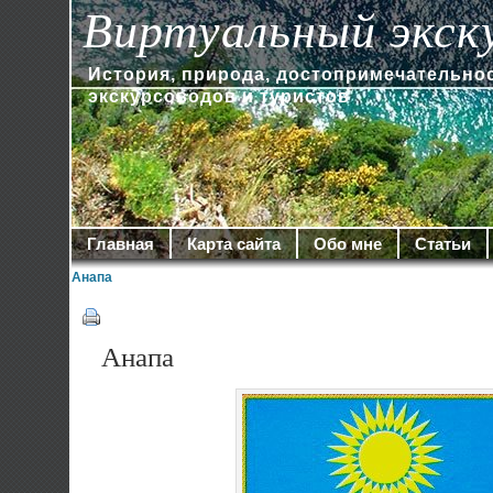
Виртуальный экск
История, природа, достопримечательно
экскурсоводов и туристов
Главная
Карта сайта
Обо мне
Статьи
Анапа
Анапа