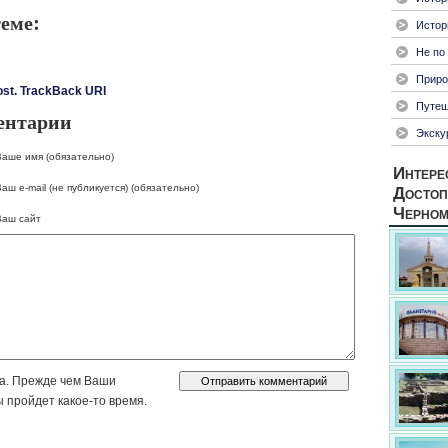
теме:
Истор
Не по
Приро
st.
TrackBack URI
Путеш
ентарии
Экску
Ваше имя (обязательно)
Интере
аш e-mail (не публикуется) (обязательно)
Достоп
Черном
Ваш сайт
а. Прежде чем Ваши
 пройдет какое-то время.