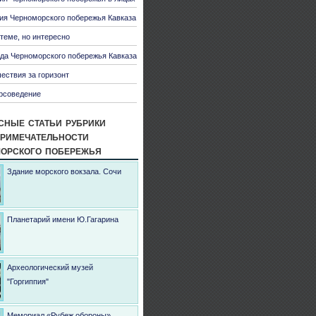
ия Черноморского побережья Кавказа
 теме, но интересно
да Черноморского побережья Кавказа
ествия за горизонт
рсоведение
сные статьи рубрики
римечательности
орского побережья
Здание морского вокзала. Сочи
Планетарий имени Ю.Гагарина
Археологический музей
"Горгиппия"
Мемориал «Рубеж обороны»