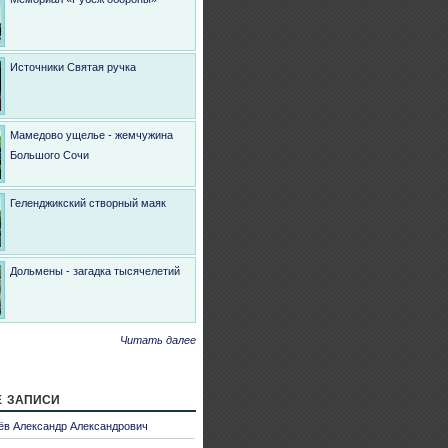
Источники Святая ручка
Мамедово ущелье - жемчужина
Большого Сочи
Геленджикский створный маяк
Дольмены - загадка тысячелетий
Читать далее
 записи
ёв Александр Александрович