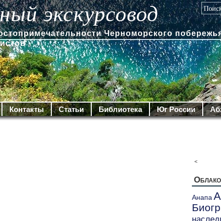
ный экскурсовод
достопримечательности Черноморского побережья
ристов
Контакты
Статьи
Библиотека
Юг России
Аб
<
Облако
А
Анапа
Биог
наслед