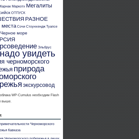
Мегалиты
Карнак
Маркотх
сийск
ОТПУСК
ШЕСТВИЯ
РАЗНОЕ
 места
Сочи
Стоунхендж
Туапсе
Черное море
УРСИЯ
урсоведение
Эльбрус
 надо увидеть
ия черноморского
природа
ежья
оморского
режья
экскурсовод
 облака WP-Cumulus необходим Flash
и выше.
и
примечательности Черноморского
ежья Кавказа
ия Черноморского побережья в лицах