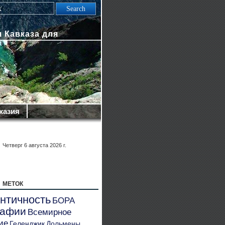
 Кавказа для
хазия
Четверг 6 августа 2026 г.
 меток
нтичность
БОРА
рафии
Всемирное
ие
Геленджик
Дольмены