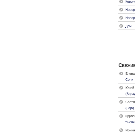
Корол
Новор
Новор
Дом —
Свежие
Елена
Сочи
Юрий
(Вара
Светл
(норд-
нурла
тысяч
Ирина