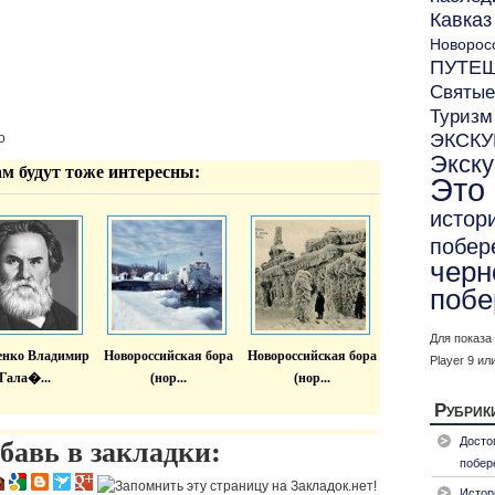
Кавказ
Новорос
ПУТЕ
Святые
Туризм
ЭКСК
о
Экск
ам будут тоже интересны:
Это
истор
побер
черн
побе
Для показа
енко Владимир
Новороссийская бора
Новороссийская бора
Player 9 ил
Гала�...
(нор...
(нор...
Рубрик
бавь в закладки:
Досто
побер
Истор