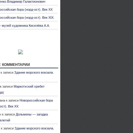
енко Владимир Галактионович
оссийская бора (норд-ост). Век XX
оссийская бора (норд-ост). Век XIX.
 музей художника Киселёва А.А.
 комментарии
к записи
Здание морского вокзала.
к записи
Маркотхский хребет
да)
ана
к записи
Новороссийская бора
ост). Век XX
н
к записи
Дольмены — загадка
елетий
к записи
Здание морского вокзала.