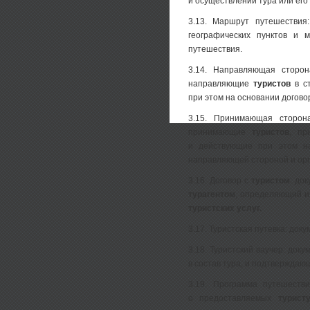
и осуществлении тура или ег
3.13. Маршрут путешествия
географических пунктов и 
путешествия.
3.14. Направляющая сторон
направляющие
туристов
в ст
при этом на основании догово
3.15. Принимающая сторона
принимающие
туристов
, пр
и действующие при этом н
направляющей стороной и орг
3.16. Договор с
туристом
: до
турагентом
, определяющий и
туристских услуг.
3.17. Туристская путевка: до
3.18. Туристский ваучер: док
в состав тура, и подтверждаю
3.19. Программа путешеств
о предоставляемых
турист