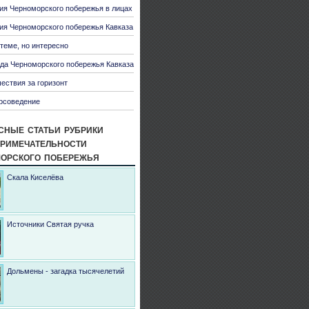
ия Черноморского побережья в лицах
ия Черноморского побережья Кавказа
 теме, но интересно
да Черноморского побережья Кавказа
ествия за горизонт
рсоведение
сные статьи рубрики
римечательности
орского побережья
Скала Киселёва
Источники Святая ручка
Дольмены - загадка тысячелетий