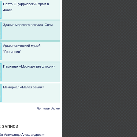
Свято-Онуфриевский храм в
Анапе
Здание морского вокзала. Сочи
Археологический музей
"Горгиппия"
Памятник «Морякам революции»
Мемориал «Малая земля»
Читать далее
 записи
ёв Александр Александрович