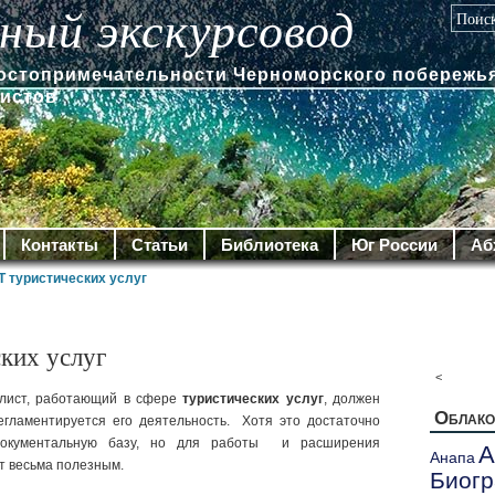
ный экскурсовод
достопримечательности Черноморского побережья
ристов
Контакты
Статьи
Библиотека
Юг России
Аб
 туристических услуг
ких услуг
<
ист, работающий в сфере
туристических
услуг
, должен
Облако
егламентируется его деятельность. Хотя это достаточно
 документальную базу, но для работы и расширения
А
Анапа
ет весьма полезным.
Биог