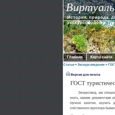
Виртуаль
История, природа, 
экскурсоводов и ту
Главная
Карта сайта
Статьи
>
Экскурсоведение
>
ГОСТ
Версия для печати
ГОСТ туристичес
Экскурсовод, как специал
знать, какими документами р
скучное занятие, изучать
собственного кругозора быва