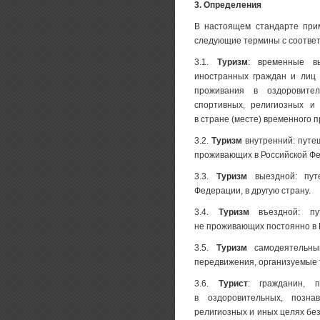
3. Определения
В настоящем стандарте при
следующие термины с соотве
3.1.
Туризм
: временные вы
иностранных граждан и лиц 
проживания в оздоровител
спортивных, религиозных и
в стране (месте) временного 
3.2.
Туризм
внутренний: путе
проживающих в Российской Ф
3.3.
Туризм
выездной: пут
Федерации, в другую страну.
3.4.
Туризм
въездной: пу
не проживающих постоянно в 
3.5.
Туризм
самодеятельный
передвижения, организуемые
3.6.
Турист
: гражданин, 
в оздоровительных, позна
религиозных и иных целях без