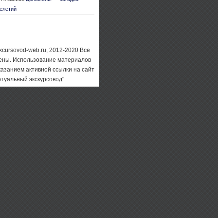
елетий
xcursovod-web.ru, 2012-2020 Все
ены. Использование материалов
казанием активной ссылки на сайт
ртуальный экскурсовод"