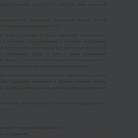
здоровительного характера с отдыхом и/или лечением
экскурсионной программой: посещение музеев, осмотр
тие в культурных мероприятиях);
е (туры с участием в работе заседаний, конференций,
к и выставок; с выступлениями с лекциями, концертами;
ых мероприятиях, переговорах для заключения контрактов,
ых специальных курсах, а также с целью продвижения
ия их сбыта; обучения и исследовательской деятельности,
чиваемой работы в месте временного пребывания);
ятия непрофессиональным спортом: пешеходным, конным,
ным, подводным плаванием и другими водными видами
р., а также с целью участия и присутствия на спортивных
ническими целями, участие в религиозных мероприятиях,
х мест);
ратора
и
турагента
могут включать:
ивания
туристов
;