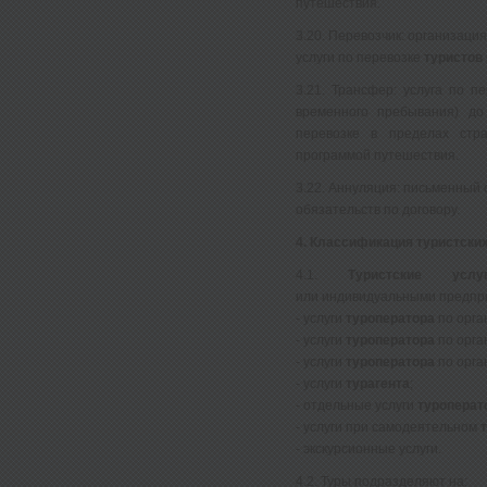
путешествия.
3.20. Перевозчик: организац
услуги по перевозке
туристов
3.21. Трансфер: услуга по п
временного пребывания) до
перевозке в пределах стра
программой путешествия.
3.22. Аннуляция: письменный 
обязательств по договору.
4. Классификация туристских
4.1.
Туристские услу
или индивидуальными предпр
- услуги
туроператора
по орга
- услуги
туроператора
по орга
- услуги
туроператора
по орга
- услуги
турагента
;
- отдельные услуги
туроперат
- услуги при самодеятельном
- экскурсионные услуги.
4.2. Туры подразделяют на: