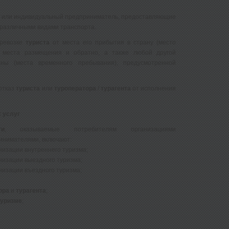
ия или индивидуальный предприниматель, предоставляющие
различными видами транспорта.
еревозке
туриста
от места его прибытия в страну (место
 места размещения и обратно, а также любой другой
ны (места временного пребывания), предусмотренной
отказ
туриста
или
туроператора
/
турагента
от исполнения
 услуг
ги
, оказываемые потребителям организациями
инимателями, включают:
низации внутреннего туризма;
низации выездного туризма;
низации въездного туризма;
ора
и
турагента
;
туризме
;