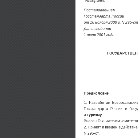
Утвержден
Постановлением
Госстандарта России
от 16 ноября 2000 г. N 295-ст
Дата введения -
1 июля 2001 года
ГОСУДАРСТВЕН
Предисловие
1. Разработан Всероссийски
Госстандарта России и Госу
и
туризму
.
Внесен Техническим комитето
2. Принят и введен в действи
N 295-ст.