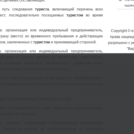
о отдельных составляющих.
тысяч
: путь следования
туриста
, включающий перечень всех
мест, последовательно посещаемых
туристом
во время
а: организация или индивидуальный предприниматель,
Copyright © e
рану (место) их временного пребывания и действующие
права защищ
ров, заключенных с
туристом
и принимающей стороной.
разрешено с у
"Ви
: организация или индивидуальный предприниматель,
ибывших в страну (место) их временного пребывания,
а основании договоров, заключенных с
туристом
и/или
анизациями, предоставляющими услуги.
кумент, подтверждающий сделку
туриста
с
туроператором
/
х взаимные права и обязанности по поводу приобретения
кумент, подтверждающий факт оплаты тура.
умент, устанавливающий право
туриста
на услуги, входящие
щий факт их оказания.
ия: документ, содержащий исчерпывающую информацию
у
услугах и времени их предоставления по маршруту