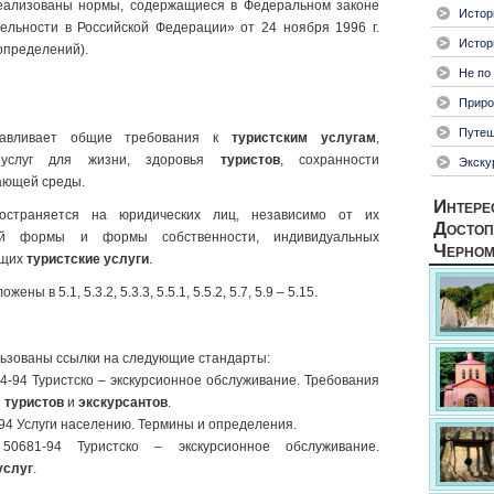
еализованы нормы, содержащиеся в Федеральном законе
Истор
ельности в Российской Федерации» от 24 ноября 1996 г.
Истор
 определений).
Не по
Приро
Путеш
навливает общие требования к
туристским услугам
,
и услуг для жизни, здоровья
туристов
, сохранности
Экску
ающей среды.
Интере
остраняется на юридических лиц, независимо от их
Достоп
ой формы и формы собственности, индивидуальных
Черном
ющих
туристские услуги
.
ы в 5.1, 5.3.2, 5.3.3, 5.5.1, 5.5.2, 5.7, 5.9 – 5.15.
ьзованы ссылки на следующие стандарты:
4-94 Туристско – экскурсионное обслуживание. Требования
и
туристов
и
экскурсантов
.
94 Услуги населению. Термины и определения.
0681-94 Туристско – экскурсионное обслуживание.
услуг
.