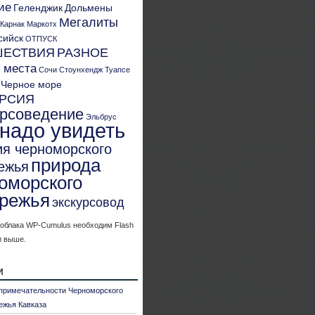
ие
Геленджик
Дольмены
Мегалиты
Карнак
Маркотх
сийск
ОТПУСК
ШЕСТВИЯ
РАЗНОЕ
 места
Сочи
Стоунхендж
Туапсе
Черное море
УРСИЯ
урсоведение
Эльбрус
 надо увидеть
ия черноморского
природа
ежья
оморского
режья
экскурсовод
 облака WP-Cumulus необходим Flash
и выше.
и
примечательности Черноморского
ежья Кавказа