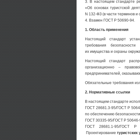
3. В настоящем стандарте р
«Об основах туристской деят
N 132-ФЗ (в части терминов и
4. Взамен ГОСТ Р 50690-94.
1. Область применения
Настоящий стандарт уста
требования безопасност
их имущества и охраны окруж
Настоящий стандарт распр
организационно – правов
предпринимателей, оказыва
Обязательные требования изложен
2. Нормативные ссылки
В настоящем стандарте испол
ГОСТ 28681.3-95/ГОСТ Р 5064
по обеспечению безопасност
ГОСТ 30335-95/ГОСТ Р 50646-
ГОСТ 28681.1-95/ГОСТ Р 5
Проектирование
туристских 