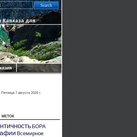
 Кавказа для
хазия
Пятница 7 августа 2026 г.
 меток
нтичность
БОРА
рафии
Всемирное