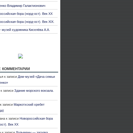
енко Владимир Галактионович
оссийская бора (норд-ост). Век XX
оссийская бора (норд-ост). Век XIX.
 музей художника Киселёва А.А.
 комментарии
ья
к записи
Дом-музей «Дача семьи
енко»
к записи
Здание морского вокзала.
к записи
Маркотхский хребет
да)
ана
к записи
Новороссийская бора
ост). Век XX
н
к записи
Дольмены — загадка