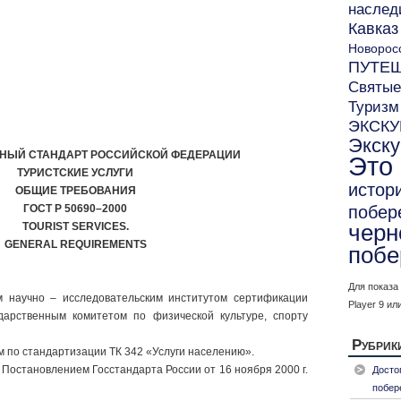
наслед
Кавказ
Новорос
ПУТЕ
Святые
Туризм
ЭКСК
Экск
НЫЙ СТАНДАРТ РОССИЙСКОЙ ФЕДЕРАЦИИ
Это
ТУРИСТСКИЕ УСЛУГИ
истор
ОБЩИЕ ТРЕБОВАНИЯ
ГОСТ Р 50690–2000
побер
TOURIST SERVICES.
черн
GENERAL REQUIREMENTS
побе
Для показа
м научно – исследовательским институтом сертификации
Player 9 ил
дарственным комитетом по физической культуре, спорту
Рубрик
м по стандартизации ТК 342 «Услуги населению».
е Постановлением Госстандарта России от 16 ноября 2000 г.
Досто
побер