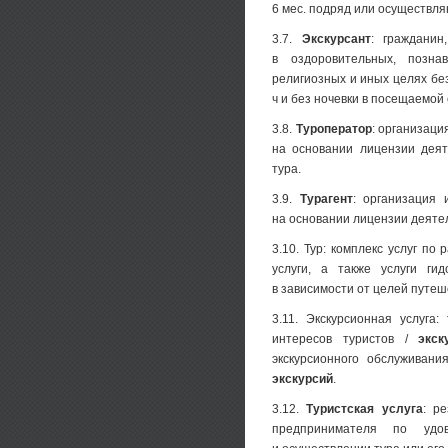
6 мес. подряд или осуществля
3.7.
Экскурсант
: гражданин
в оздоровительных, позна
религиозных и иных целях бе
ч и без ночевки в посещаемой 
3.8.
Туроператор
: организац
на основании лицензии дея
тура.
3.9.
Турагент
: организация
на основании лицензии деяте
3.10. Тур: комплекс услуг п
услуги, а также услуги ги
в зависимости от целей путеш
3.11. Экскурсионная услуга:
интересов туристов /
экск
экскурсионного обслуживан
экскурсий
.
3.12.
Туристская услуга
: р
предпринимателя по удо