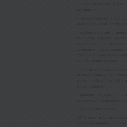
- оздоровительные (туры о
на курорте);
- познавательные (туры с 
достопримечательностей, учас
- профессионально – деловы
конгрессов, торговых ярмаро
с участием в профессиональн
семинарах, профессиональн
товаров на рынке и увеличен
за исключением случаев опла
- спортивные (туры для зан
лыжным, горным, велосипед
спорта, рыбалкой, охотой и п
соревнованиях);
- религиозные (туры с палом
маршруты с посещением святы
- туры с другими целями.
4.3. Отдельные услуги
туропе
- услуги по организации прож