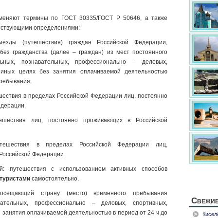
меняют термины по ГОСТ 30335/ГОСТ Р 50646, а также
тствующими определениями:
езды (путешествия) граждан Российской Федерации,
без гражданства (далее – граждан) из мест постоянного
ьных, познавательных, профессионально – деловых,
 иных целях без занятия оплачиваемой деятельностью
пребывания.
шествия в пределах Российской Федерации лиц, постоянно
едерации.
ешествия лиц, постоянно проживающих в Российской
тешествия в пределах Российской Федерации лиц,
Российской Федерации.
: путешествия с использованием активных способов
туристами
самостоятельно.
посещающий страну (место) временного пребывания
Свежие
вательных, профессионально – деловых, спортивных,
 занятия оплачиваемой деятельностью в период от 24 ч до
Кисел