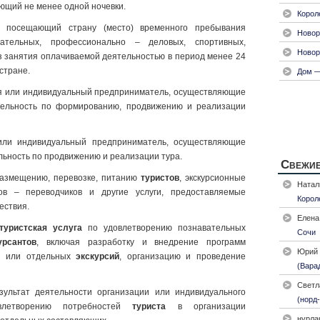
ющий не менее одной ночевки.
Корол
, посещающий страну (место) временного пребывания
Новор
вательных, профессионально – деловых, спортивных,
Новор
з занятия оплачиваемой деятельностью в период менее 24
стране.
Дом —
ия или индивидуальный предприниматель, осуществляющие
тельность по формированию, продвижению и реализации
 или индивидуальный предприниматель, осуществляющие
льность по продвижению и реализации тура.
Свежие
о размещению, перевозке, питанию
туристов
, экскурсионные
Натал
дов – переводчиков и другие услуги, предоставляемые
Корол
ествия.
Елена
туристская услуга
по удовлетворению познавательных
Сочи
урсантов
, включая разработку и внедрение программ
Юрий
ия или отдельных
экскурсий
, организацию и проведение
(Вара
Светл
езультат деятельности организации или индивидуального
(норд-
влетворению потребностей
туриста
в организации
нурла