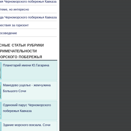
ия Черноморского побережья Кавказа
 теме, но интересно
да Черноморского побережья Кавказа
ествия за горизонт
рсоведение
сные статьи рубрики
римечательности
орского побережья
Планетарий имени Ю.Гагарина
Мамедово ущелье - жемчужина
Большого Сочи
Одинокий парус Черноморского
побережья Кавказа
Здание морского вокзала. Сочи