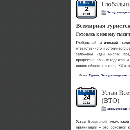
Янв
Глобальны
2
Экскурсоведен
2013
Всемирная туристс
Готовясь к новому тыся
Глобальный
этический код
ответственного и устойчивого 
заложены идеи многих пре
профессиональных кодексов, и
нашем обществе в конце XX век
Метки:
Туризм
,
Экскурсоведение
|
Дек
Устав Вс
24
(ВТО)
2012
Экскурсоведен
Устав
Всемирной
туристской
организации – это основной 