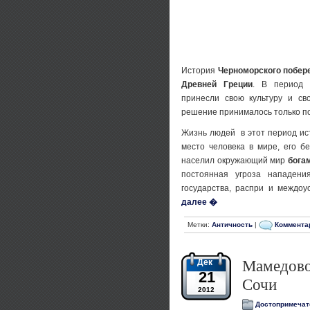
История
Черноморского побер
Древней Греции
. В период
принесли свою культуру и с
решение принималось только п
Жизнь людей в этот период ис
место человека в мире, его б
населил окружающий мир
бога
постоянная угроза нападени
государства, распри и междо
далее �
Метки:
Античность
|
Комментар
Дек
Мамедово
21
Сочи
2012
Достопримечат