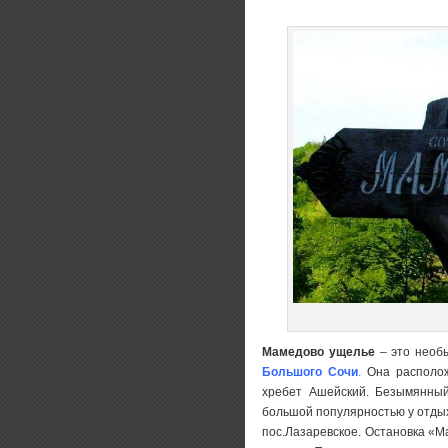
Мамедово ущелье
– это необы
Большого Сочи
.
Она располож
хребет Ашейский. Безымянный
большой популярностью у отдых
пос.Лазаревское. Остановка «М