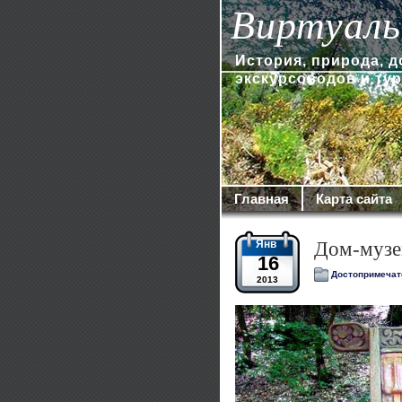
Виртуаль
История, природа, 
экскурсоводов и ту
Главная
Карта сайта
Янв
Дом-музе
16
Достопримечат
2013