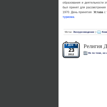
образования и деятельности э
был принят для рассмотрения 
1970. День принятия
Устава
с 
туризма
.
Метки:
Экскурсоведение
|
Ком
Дек
Религия 
23
Не по теме, но
2012