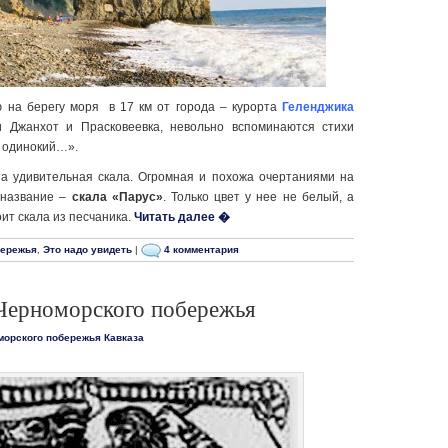
ю на берегу моря в 17 км от города – курорта
Геленджика
 Джанхот и Прасковеевка, невольно вспоминаются стихи
 одинокий…».
та удивительная скала. Огромная и похожа очертаниями на
е название –
скала «Парус»
. Только цвет у нее не белый, а
оит скала из песчаника.
Читать далее �
бережья
,
Это надо увидеть
|
4 комментария
Черноморского побережья
морского побережья Кавказа