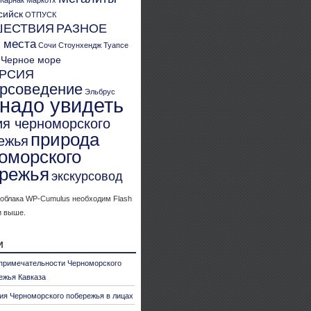
Карнак
Маркотх
сийск
ОТПУСК
ШЕСТВИЯ
РАЗНОЕ
 места
Сочи
Стоунхендж
Туапсе
Черное море
УРСИЯ
урсоведение
Эльбрус
 надо увидеть
ия черноморского
природа
ежья
оморского
режья
экскурсовод
 облака WP-Cumulus необходим Flash
и выше.
и
примечательности Черноморского
ежья Кавказа
ия Черноморского побережья в лицах