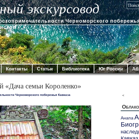
ный экскурсовод
достопримечательности Черноморского побережья
ристов
Контакты
Статьи
Библиотека
Юг России
Аб
й «Дача семьи Короленко»
ельности Черноморского побережья Кавказа
<
Облако
А
Анапа
Биог
наслед
Кавказ