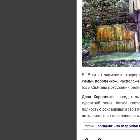
В 15 км. от знаменитого курор
семьи Короленко»
. Расположе
горы Св.Нины в окружении релик
Дача Короленко
– свидетель
курортной зоны. Легкое све
полностью сохранившим свой п
интеллигентных поселенцев в кон
Метки:
Геленджик
,
Это надо увиде