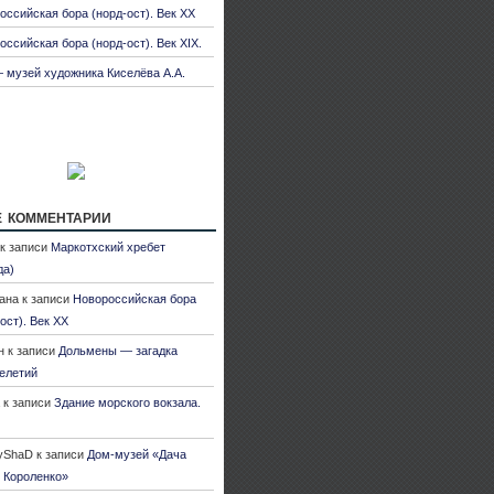
оссийская бора (норд-ост). Век XX
оссийская бора (норд-ост). Век XIX.
 музей художника Киселёва А.А.
 комментарии
к записи
Маркотхский хребет
да)
ана
к записи
Новороссийская бора
ост). Век XX
н
к записи
Дольмены — загадка
елетий
к записи
Здание морского вокзала.
yShaD
к записи
Дом-музей «Дача
 Короленко»