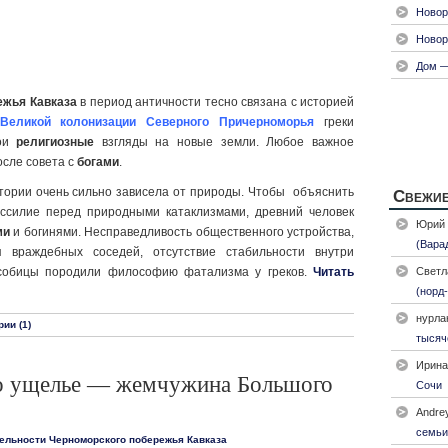
Новор
Новор
Дом —
ежья Кавказа
в период античности тесно связана с историей
Великой колонизации Северного Причерноморья
греки
вои
религиозные
взгляды на новые земли. Любое важное
осле совета с
богами
.
тории очень сильно зависела от природы. Чтобы объяснить
Свежие
ессилие перед природными катаклизмами, древний человек
Юрий
ми
и богинями. Несправедливость общественного устройства,
(Вара
я враждебных соседей, отсутствие стабильности внутри
усобицы породили философию фатализма у греков.
Читать
Светл
(норд-
нурла
ии (1)
тысяч
Ирина
 ущелье — жемчужина Большого
Сочи
Andre
семьи
ельности Черноморского побережья Кавказа