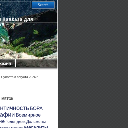
 Кавказа для
хазия
Суббота 8 августа 2026 г.
 меток
нтичность
БОРА
рафии
Всемирное
ие
Геленджик
Дольмены
Мегалиты