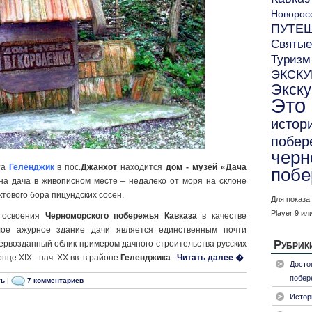
Новорос
ПУТЕ
Святые
Туризм
ЭКСК
Экск
Это
истор
побер
черн
та
Геленджик
в пос.
Джанхот
находится
дом - музей «Дача
побе
на дача в живописном месте – недалеко от моря на склоне
тового бора пицундских сосен.
Для показа
Player 9 ил
 освоения
Черноморского побережья Кавказа
в качестве
тлое ажурное здание дачи является единственным почти
Рубрик
ервозданный облик примером дачного строительства русских
це XIX - нач. ХХ вв. в районе
Геленджика
.
Читать далее �
Досто
побер
ть
|
7 комментариев
Истор