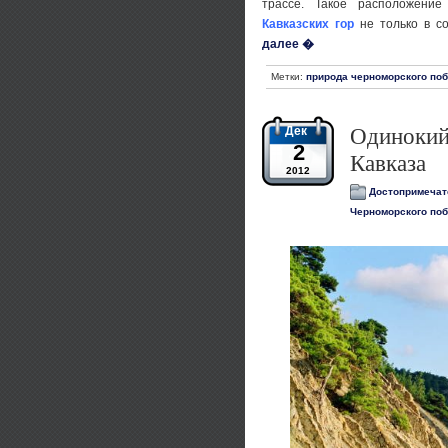
трассе. Такое расположение
Кавказских гор
не только в со
далее �
Метки:
природа черноморского по
Дек
Одинокий
2
Кавказа
2012
Достопримечат
Черноморского поб