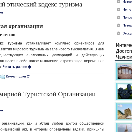
Истор
й этический кодекс туризма
Не по
ие
Приро
кая организация
Путеш
челетию
Экску
екс туризма
устанавливает комплекс ориентиров для
Интере
развития мирового
туризма
на заре нового тысячелетия. В нем
Достоп
дшествующих аналогичных деклараций и действующих
Черном
 он несет в себе новое мышление, отражающее перемены в
а.
Читать далее �
Комментарии (0)
емирной Туристской Организации
ие
 организации
, как и
Устав
любой другой общественной
юридический акт, в котором определены задачи, принципы