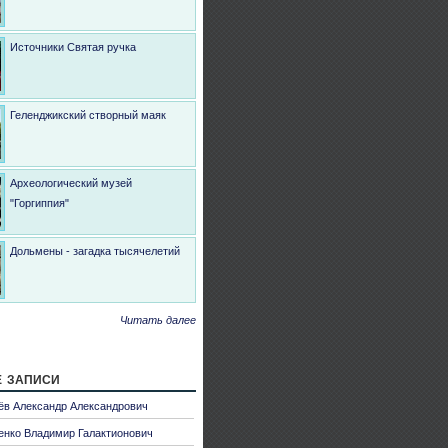
Источники Святая ручка
Геленджикский створный маяк
Археологический музей
"Горгиппия"
Дольмены - загадка тысячелетий
Читать далее
 записи
ёв Александр Александрович
енко Владимир Галактионович