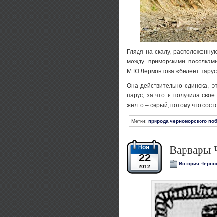
Глядя на скалу, расположенну
между приморскими поселками
М.Ю.Лермонтова «белеет парус
Она действительно одинока, э
парус, за что и получила сво
желто – серый, потому что сост
Метки:
природа черноморского по
Ноя
Варвары 
22
История Черно
2012