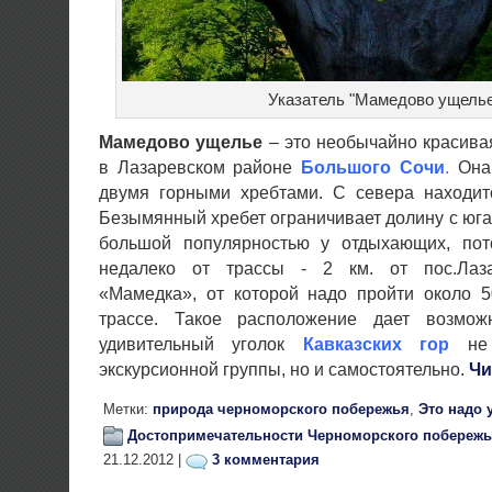
Указатель "Мамедово ущель
Мамедово ущелье
– это необычайно красива
в Лазаревском районе
Большого Сочи
.
Она 
двумя горными хребтами. С севера находит
Безымянный хребет ограничивает долину с юга
большой популярностью у отдыхающих, пот
недалеко от трассы - 2 км. от пос.Лаза
«Мамедка», от которой надо пройти около 
трассе. Такое расположение дает возможн
удивительный уголок
Кавказских гор
не 
экскурсионной группы, но и самостоятельно.
Чи
Метки:
природа черноморского побережья
,
Это надо 
Достопримечательности Черноморского побережь
21.12.2012 |
3 комментария