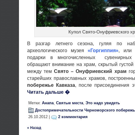
Купол Свято-Онуфриевского х
В разгар летнего сезона, гуляя по на
археологического музея
«Горгиппия»
, или
подарки в многочисленных сувенирных п
обращают внимание на храм, скрытый густой
между тем
Свято – Онуфриевский храм
го
старейших православных храмов, построенн
побережье Кавказа
, после присоединения э
Читать дальше �
Метки:
Анапа
,
Святые места
,
Это надо увидеть
Достопримечательности Черноморского побережь
26.10.2012 |
2 комментария
« Назад