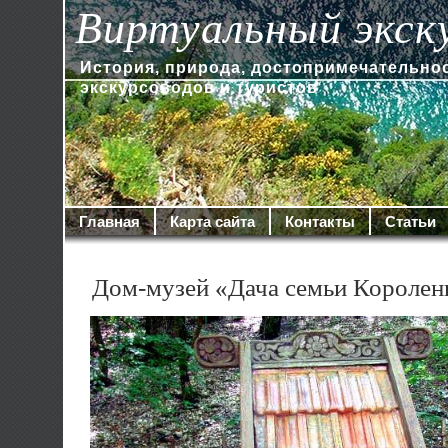
Виртуальный экск
История, природа, достопримечательно
экскурсоводов и туристов
Главная
Карта сайта
Контакты
Статьи
Дом-музей «Дача семьи Королен