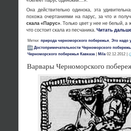
«белеет парус одинокий…».
Она действительно одинока, эта удивительн
похожа очертаниями на парус, за что и полу
скала «Парус»
. Только цвет у нее не белый, а
что состоит скала из песчаника.
Читать дальш
Метки:
природа черноморского побережья
,
Это надо 
Достопримечательности Черноморского побережь
Черноморского побережья Кавказа
|
Mila
02.12.2012 |
Варвары Черноморского побере