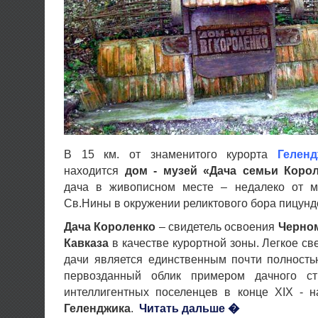
В 15 км. от знаменитого курорта
Геленд
находится
дом - музей «Дача семьи Коро
дача в живописном месте – недалеко от м
Св.Нины в окружении реликтового бора пицундс
Дача Короленко
– свидетель освоения
Черно
Кавказа
в качестве курортной зоны. Легкое св
дачи является единственным почти полност
первозданный облик примером дачного стр
интеллигентных поселенцев в конце XIX - н
Геленджика
.
Читать дальше �