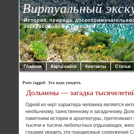
Виртуальный экск
История, природа, достопримечательно
экскурсоводов и туристов
Главная
Карта сайта
Контакты
Статьи
Posts tagged: Это надо увидеть
Дольмены — загадка тысячелети
Одной из черт характера человека является инт
необычному, таинственному и загадочному. До
памятники истории и архитектуры, притягивают 
тысячи и тысячи любопытных отдыхающих, же
глазами увидеть эти грандиозные сооружения С